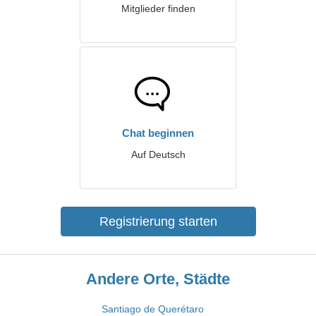
Mitglieder finden
Chat beginnen
Auf Deutsch
Registrierung starten
Andere Orte, Städte
Santiago de Querétaro