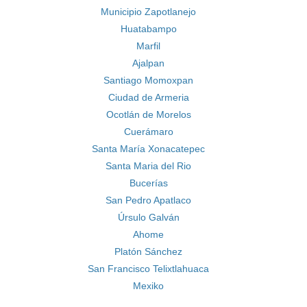
Municipio Zapotlanejo
Huatabampo
Marfil
Ajalpan
Santiago Momoxpan
Ciudad de Armeria
Ocotlán de Morelos
Cuerámaro
Santa María Xonacatepec
Santa Maria del Rio
Bucerías
San Pedro Apatlaco
Úrsulo Galván
Ahome
Platón Sánchez
San Francisco Telixtlahuaca
Mexiko