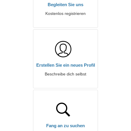
Begleiten Sie uns
Kostenlos registrieren
Erstellen Sie ein neues Profil
Beschreibe dich selbst
Fang an zu suchen