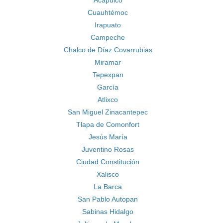
Acapulco
Cuauhtémoc
Irapuato
Campeche
Chalco de Díaz Covarrubias
Miramar
Tepexpan
García
Atlixco
San Miguel Zinacantepec
Tlapa de Comonfort
Jesús María
Juventino Rosas
Ciudad Constitución
Xalisco
La Barca
San Pablo Autopan
Sabinas Hidalgo