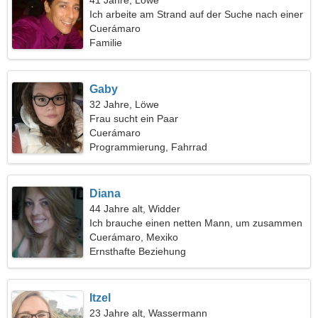
41 Jahre, Löwe
Ich arbeite am Strand auf der Suche nach einer
verführerischen Frau
Cuerámaro
Familie
Gaby
32 Jahre, Löwe
Frau sucht ein Paar
Cuerámaro
Programmierung, Fahrrad
Diana
44 Jahre alt, Widder
Ich brauche einen netten Mann, um zusammen
zu tanzen
Cuerámaro, Mexiko
Ernsthafte Beziehung
Itzel
23 Jahre alt, Wassermann