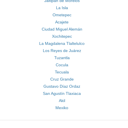
Jaltipan de Morelos
La Isla
Ometepec
Acajete
Ciudad Miguel Alemán
Xochitepec
La Magdalena Tlaltelulco
Los Reyes de Juárez
Tuzantla
Cocula
Tecuala
Cruz Grande
Gustavo Díaz Ordaz
San Agustín Tlaxiaca
Akil
Mexiko