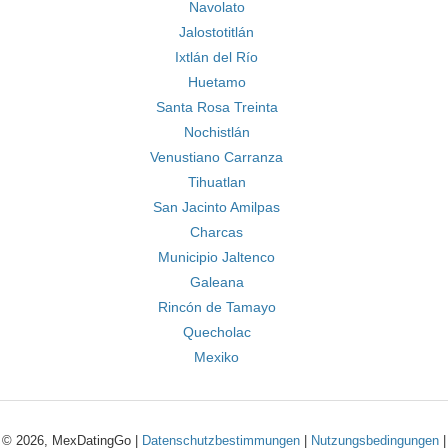
Navolato
Jalostotitlán
Ixtlán del Río
Huetamo
Santa Rosa Treinta
Nochistlán
Venustiano Carranza
Tihuatlan
San Jacinto Amilpas
Charcas
Municipio Jaltenco
Galeana
Rincón de Tamayo
Quecholac
Mexiko
© 2026, MexDatingGo |
Datenschutzbestimmungen
|
Nutzungsbedingungen
|