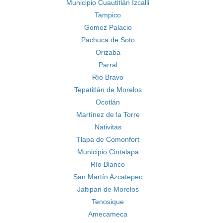
Municipio Cuautitlán Izcalli
Tampico
Gomez Palacio
Pachuca de Soto
Orizaba
Parral
Río Bravo
Tepatitlán de Morelos
Ocotlán
Martínez de la Torre
Nativitas
Tlapa de Comonfort
Municipio Cintalapa
Río Blanco
San Martín Azcatepec
Jaltipan de Morelos
Tenosique
Amecameca