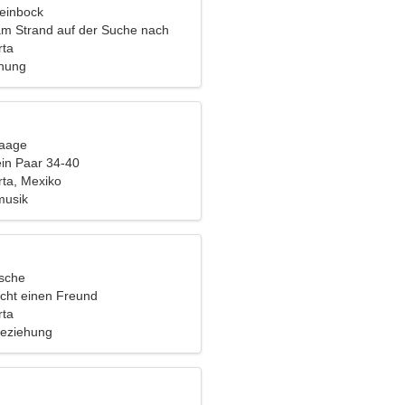
teinbock
 am Strand auf der Suche nach
n Frau
rta
ehung
Waage
ein Paar 34-40
rta, Mexiko
musik
ische
cht einen Freund
rta
Beziehung