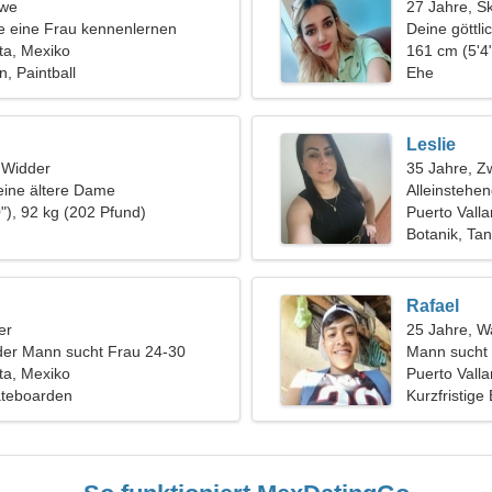
öwe
27 Jahre, S
 eine Frau kennenlernen
Deine göttli
rta, Mexiko
161 cm (5'4"
, Paintball
Ehe
Leslie
, Widder
35 Jahre, Zw
eine ältere Dame
Alleinstehe
"), 92 kg (202 Pfund)
Puerto Valla
Botanik, Ta
Rafael
er
25 Jahre, 
der Mann sucht Frau 24-30
Mann sucht
rta, Mexiko
Puerto Valla
ateboarden
Kurzfristige