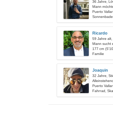
36 Jahre, L
Mann möchte
Puerto Valla
Sonnenbaden
Ricardo
59 Jahre alt
Mann sucht 
177 cm (5'10
Familie
Joaquin
32 Jahre, Sti
Alleinstehen
Puerto Valla
Fahrrad, Sk