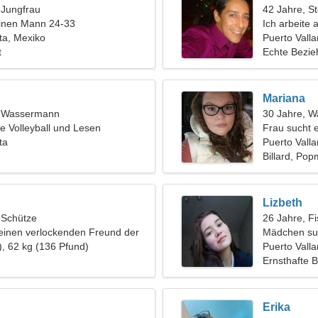
, Jungfrau
42 Jahre, S
einen Mann 24-33
Ich arbeite
rta, Mexiko
einer heiße
Puerto Valla
t
Echte Bezi
Mariana
t, Wassermann
30 Jahre, 
e Volleyball und Lesen
Frau sucht 
ta
Puerto Valla
Billard, Pop
Lizbeth
, Schütze
26 Jahre, F
einen verlockenden Freund der
Mädchen su
), 62 kg (136 Pfund)
Puerto Valla
Ernsthafte 
Erika