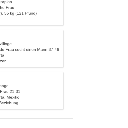
korpion
che Frau
), 55 kg (121 Pfund)
illinge
nde Frau sucht einen Mann 37-46
rta
nzen
Waage
 Frau 21-31
rta, Mexiko
 Beziehung