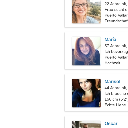
22 Jahre alt
Frau sucht 
Puerto Valla
Freundschaf
María
57 Jahre al
Ich bevorzug
Puerto Vallar
Hochzeit
Marisol
44 Jahre alt
Ich brauche 
Familie
156 cm (5'2"
Echte Liebe
Oscar