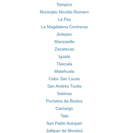
Tampico
Municipio Nicolás Romero
La Paz
La Magdalena Contreras
Jiutepec
Manzanillo
Zacatecas
Iguala
Tlaxcala
Matehuala
Cabo San Lucas
San Andrés Tuxtla
Sabinas
Purísima de Bustos
Camargo
Tala
San Pablo Autopan
Jaltipan de Morelos