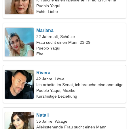
Ich suche einen talentierten Freund für eine
Wanderung
Pueblo Yaqui
Echte Liebe
Mariana
22 Jahre alt, Schütze
Frau sucht einen Mann 23-29
Pueblo Yaqui
Ehe
Rivera
42 Jahre, Löwe
Ich arbeite im Senat, ich brauche eine anmutige
Frau
Pueblo Yaqui, Mexiko
Kurzfristige Beziehung
Natali
35 Jahre, Waage
Alleinstehende Frau sucht einen Mann