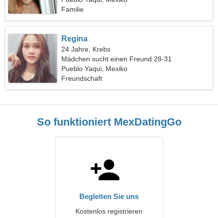
Familie
Regina
24 Jahre, Krebs
Mädchen sucht einen Freund 28-31
Pueblo Yaqui, Mexiko
Freundschaft
So funktioniert MexDatingGo
Begleiten Sie uns
Kostenlos registrieren