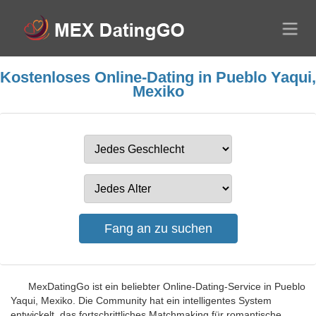
Kostenloses Online-Dating in Pueblo Yaqui,
Mexiko
MexDatingGo ist ein beliebter Online-Dating-Service in Pueblo
Yaqui, Mexiko. Die Community hat ein intelligentes System
entwickelt, das fortschrittliches Matchmaking für romantische