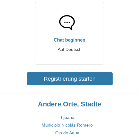
Chat beginnen
Auf Deutsch
Registrierung starten
Andere Orte, Städte
Tijuana
Municipio Nicolás Romero
Ojo de Agua