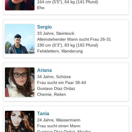
Leben
164 cm (5'5"), 64 kg (141 Pfund)
Ehe
Sergio
33 Jahre, Steinbock
Alleinstehender Mann sucht Frau 26-31
190 cm (6'3"), 83 kg (182 Pfund)
Felsklettern, Wanderung
Ariana
34 Jahre, Schütze
Frau sucht ein Paar 38-44
Gustavo Díaz Ordaz
Chemie, Reiten
Tania
24 Jahre, Wassermann
Frau sucht einen Mann
Gustavo Díaz Ordaz, Mexiko