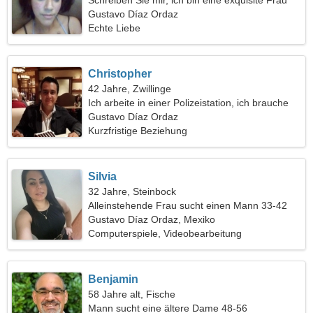
Schreiben Sie mir, ich bin eine exquisite Frau
Gustavo Díaz Ordaz
Echte Liebe
Christopher
42 Jahre, Zwillinge
Ich arbeite in einer Polizeistation, ich brauche
eine qualifizierte Frau
Gustavo Díaz Ordaz
Kurzfristige Beziehung
Silvia
32 Jahre, Steinbock
Alleinstehende Frau sucht einen Mann 33-42
Gustavo Díaz Ordaz, Mexiko
Computerspiele, Videobearbeitung
Benjamin
58 Jahre alt, Fische
Mann sucht eine ältere Dame 48-56