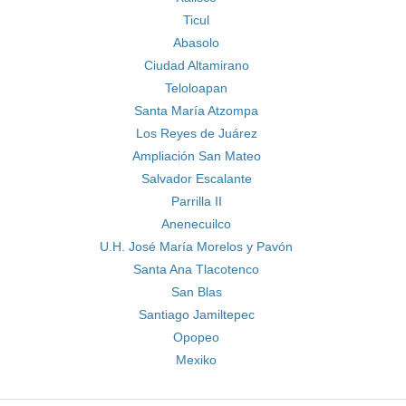
Ticul
Abasolo
Ciudad Altamirano
Teloloapan
Santa María Atzompa
Los Reyes de Juárez
Ampliación San Mateo
Salvador Escalante
Parrilla II
Anenecuilco
U.H. José María Morelos y Pavón
Santa Ana Tlacotenco
San Blas
Santiago Jamiltepec
Opopeo
Mexiko