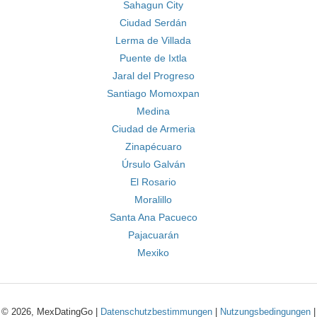
Sahagun City
Ciudad Serdán
Lerma de Villada
Puente de Ixtla
Jaral del Progreso
Santiago Momoxpan
Medina
Ciudad de Armeria
Zinapécuaro
Úrsulo Galván
El Rosario
Moralillo
Santa Ana Pacueco
Pajacuarán
Mexiko
© 2026, MexDatingGo |
Datenschutzbestimmungen
|
Nutzungsbedingungen
|