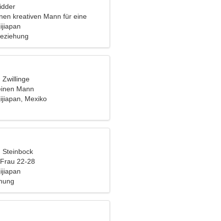
idder
inen kreativen Mann für eine
 Reise
ijiapan
Beziehung
, Zwillinge
einen Mann
jijiapan, Mexiko
, Steinbock
 Frau 22-28
ijiapan
ehung