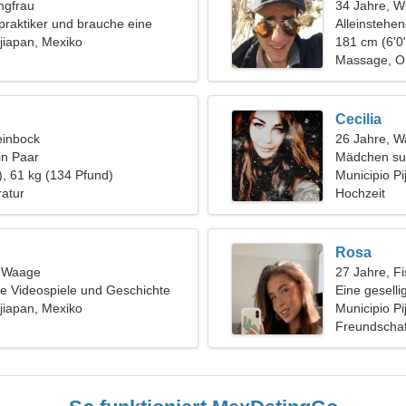
ngfrau
34 Jahre, W
opraktiker und brauche eine
Alleinstehe
Frau
ijiapan, Mexiko
181 cm (6'0"
Massage, O
Cecilia
einbock
26 Jahre, 
in Paar
Mädchen su
), 61 kg (134 Pfund)
Municipio Pij
ratur
Hochzeit
Rosa
, Waage
27 Jahre, F
e Videospiele und Geschichte
Eine geselli
ijiapan, Mexiko
Municipio Pi
Freundschaf