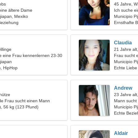
ebs
45 Jahre, W
eine ältere Dame
Ich suche e
ijiapan, Mexiko
gemeinsame
Municipio Pij
 Beziehung
Ernsthafte 
Claudia
llinge
21 Jahre alt
 eine Frau kennenlernen 23-30
Frau sucht 
ijiapan
Municipio Pi
s, HipHop
Echte Liebe
Andrew
hütze
23 Jahre alt
de Frau sucht einen Mann
Mann sucht
), 56 kg (123 Pfund)
Municipio Pij
Echte Bezi
Aldair