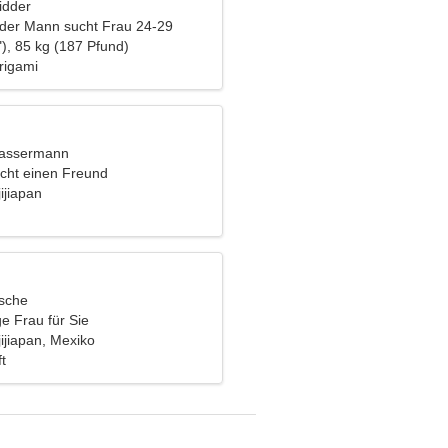
idder
nder Mann sucht Frau 24-29
), 85 kg (187 Pfund)
rigami
Wassermann
cht einen Freund
ijiapan
ische
ge Frau für Sie
jijiapan, Mexiko
t