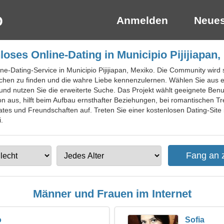
Anmelden
Neues
loses Online-Dating in Municipio Pijijiapan,
ne-Dating-Service in Municipio Pijijiapan, Mexiko. Die Community wird st
en zu finden und die wahre Liebe kennenzulernen. Wählen Sie aus ei
nd nutzen Sie die erweiterte Suche. Das Projekt wählt geeignete Ben
n aus, hilft beim Aufbau ernsthafter Beziehungen, bei romantischen T
es und Freundschaften auf. Treten Sie einer kostenlosen Dating-Site in
.
Männer und Frauen im Internet
o
Sofia