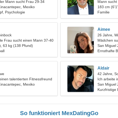
der Mann sucht Frau 29-34
Mann sucht 
Zinacantepec, Mexiko
183 cm (6'1"
pf, Psychologie
Familie
Aimee
einbock
26 Jahre, 
de Frau sucht einen Mann 37-40
Mädchen su
), 63 kg (138 Pfund)
San Miguel 
all
Ernsthafte 
Aldair
öwe
42 Jahre, S
einen talentierten Fitnessfreund
Ich arbeite 
Zinacantepec, Mexiko
nach einer 
San Miguel 
Kurzfristige
So funktioniert MexDatingGo