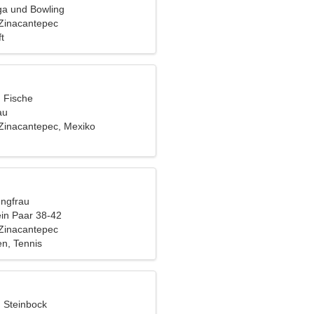
oga und Bowling
Zinacantepec
t
, Fische
au
Zinacantepec, Mexiko
ungfrau
ein Paar 38-42
Zinacantepec
n, Tennis
, Steinbock