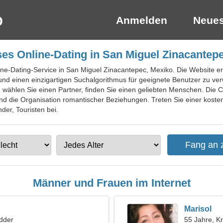
Anmelden
Neues
es Online-Dating in San Miguel Zinacantep
ine-Dating-Service in San Miguel Zinacantepec, Mexiko. Die Website er
nd einen einzigartigen Suchalgorithmus für geeignete Benutzer zu ve
, wählen Sie einen Partner, finden Sie einen geliebten Menschen. Die
nd die Organisation romantischer Beziehungen. Treten Sie einer kosten
der, Touristen bei.
Männer und Frauen im Internet
Marisol
dder
55 Jahre, K