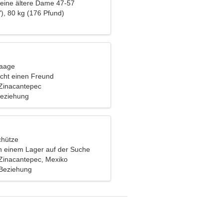
eine ältere Dame 47-57
), 80 kg (176 Pfund)
Waage
cht einen Freund
Zinacantepec
Beziehung
chütze
in einem Lager auf der Suche
verführerischen Frau
Zinacantepec, Mexiko
 Beziehung