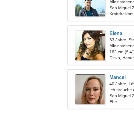
Alleinstehen
San Miguel 
Kraftdreikam
Elena
33 Jahre, St
Alleinstehen
162 cm (5'4"
Disko, Handb
Mancel
40 Jahre, L
Ich brauche 
San Miguel 
Ehe