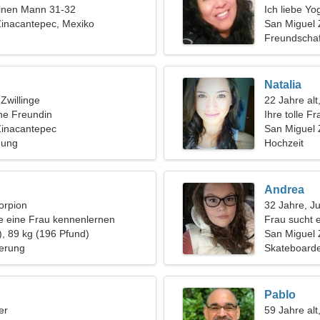
einen Mann 31-32
Ich liebe Y
Zinacantepec, Mexiko
San Miguel 
Freundschaf
Natalia
 Zwillinge
22 Jahre alt
ine Freundin
Ihre tolle Fr
Zinacantepec
San Miguel 
hung
Hochzeit
Andrea
orpion
32 Jahre, J
 eine Frau kennenlernen
Frau sucht 
), 89 kg (196 Pfund)
San Miguel 
erung
Skateboarde
Pablo
er
59 Jahre alt