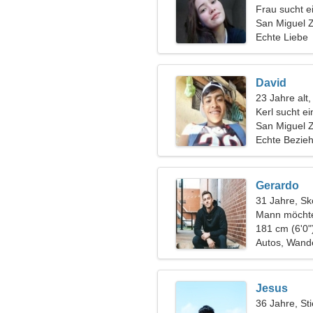
Frau sucht 
San Miguel 
Echte Liebe
David
23 Jahre alt,
Kerl sucht e
San Miguel 
Echte Bezie
Gerardo
31 Jahre, Sk
Mann möchte
181 cm (6'0"
Autos, Wand
Jesus
36 Jahre, Sti