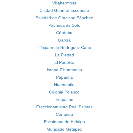
Villahermosa
Ciudad General Escobedo
Soledad de Graciano Sánchez
Pachuca de Soto
Córdoba
García
Túxpam de Rodríguez Cano
La Piedad
El Pueblito
Ixtapa Zihuatanejo
Papantla
Huamantla
Colonia Polanco
Empalme
Fraccionamiento Real Palmas
Cananea
Escuinapa de Hidalgo
Municipio Metepec