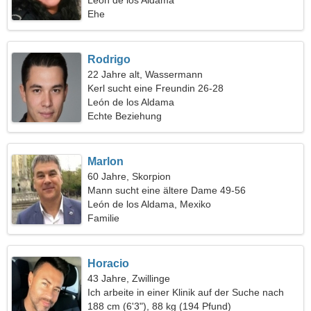
León de los Aldama
Ehe
Rodrigo
22 Jahre alt, Wassermann
Kerl sucht eine Freundin 26-28
León de los Aldama
Echte Beziehung
Marlon
60 Jahre, Skorpion
Mann sucht eine ältere Dame 49-56
León de los Aldama, Mexiko
Familie
Horacio
43 Jahre, Zwillinge
Ich arbeite in einer Klinik auf der Suche nach
einer außergewöhnlichen Frau
188 cm (6'3"), 88 kg (194 Pfund)