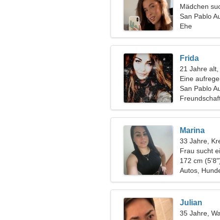
Mädchen suc
San Pablo A
Ehe
Frida
21 Jahre alt
Eine aufrege
Beziehung
San Pablo A
Freundschaf
Marina
33 Jahre, Kr
Frau sucht e
172 cm (5'8"
Autos, Hund
Julian
35 Jahre, W