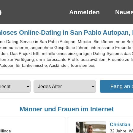
Anmelden
Neues
loses Online-Dating in San Pablo Autopan,
line-Dating-Service in San Pablo Autopan, Mexiko. Sie können neue Be
e kommunizieren, angenehme Gespräche führen, interessante Freunde 
en. Das Projekt hilft, mithilfe eines einzigartigen Dating-Systems das 
en zur Verfügung, um interessante Profile auszuwählen, Freunde zu fi
Autopan für Einheimische, Ausländer, Touristen bei.
Männer und Frauen im Internet
Christian
llinge
32 Jahre, 