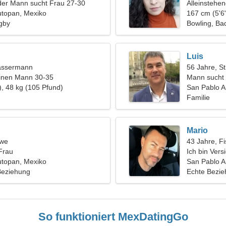
der Mann sucht Frau 27-30
Alleinstehe
utopan, Mexiko
167 cm (5'6"
gby
Bowling, Ba
Luis
assermann
56 Jahre, St
einen Mann 30-35
Mann sucht 
), 48 kg (105 Pfund)
San Pablo 
Familie
Mario
öwe
43 Jahre, F
Frau
Ich bin Vers
utopan, Mexiko
eine coole 
San Pablo A
 Beziehung
Echte Bezi
So funktioniert MexDatingGo