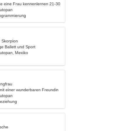
e eine Frau kennenlernen 21-30
Autopan
Programmierung
, Skorpion
e Ballett und Sport
utopan, Mexiko
ungfrau
mit einer wunderbaren Freundin
Autopan
Beziehung
ische