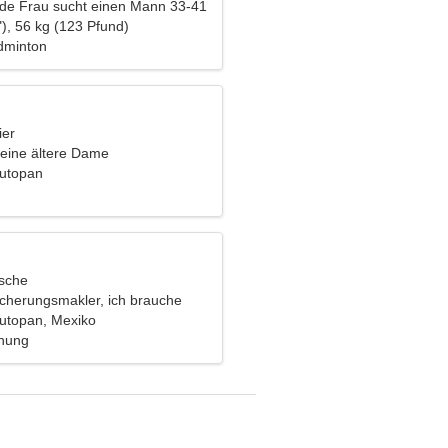
nde Frau sucht einen Mann 33-41
), 56 kg (123 Pfund)
dminton
ier
eine ältere Dame
Autopan
ische
icherungsmakler, ich brauche
Frau
utopan, Mexiko
ehung