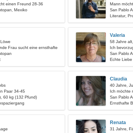
ht einen Freund 28-36
Mann möcht
utopan, Mexiko
San Pablo 
Literatur, 
Valeria
, Löwe
58 Jahre alt
nde Frau sucht eine ernsthafte
Ich bevorzug
utopan
San Pablo A
t
Echte Liebe
Claudia
ebs
40 Jahre, J
in Paar 34-45
Ich möchte 
), 60 kg (132 Pfund)
ausgehen
San Pablo 
espaziergang
Ernsthafte 
Renata
aage
31 Jahre, F