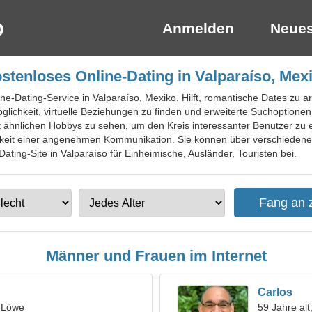
Anmelden
Neues
stenloses Online-Dating in Valparaíso, Mex
ine-Dating-Service in Valparaíso, Mexiko. Hilft, romantische Dates zu
glichkeit, virtuelle Beziehungen zu finden und erweiterte Suchoptionen 
 ähnlichen Hobbys zu sehen, um den Kreis interessanter Benutzer zu er
chkeit einer angenehmen Kommunikation. Sie können über verschiede
ating-Site in Valparaíso für Einheimische, Ausländer, Touristen bei.
Männer und Frauen im Internet
Carlos
, Löwe
59 Jahre alt