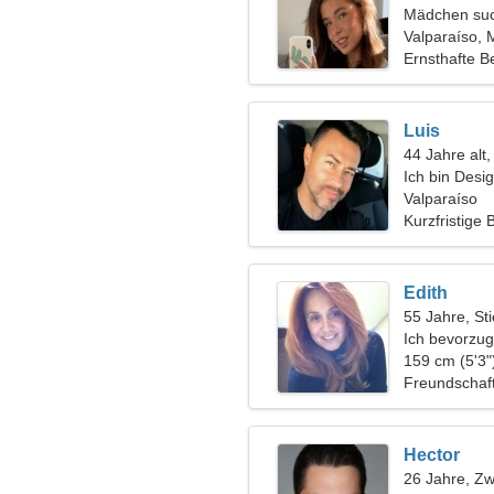
Mädchen suc
Valparaíso, 
Ernsthafte B
Luis
44 Jahre alt
Ich bin Desi
bescheidene
Valparaíso
Kurzfristige
Edith
55 Jahre, Sti
Ich bevorzug
159 cm (5'3"
Freundschaf
Hector
26 Jahre, Zwi