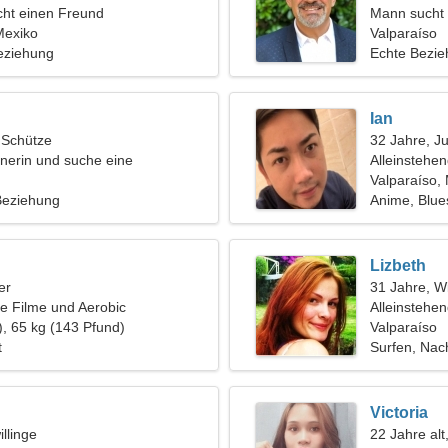
ht einen Freund
Mann sucht 
Mexiko
Valparaíso
eziehung
Echte Bezi
Ian
, Schütze
32 Jahre, J
gnerin und suche eine
Alleinstehe
 Frau
Valparaíso,
 Beziehung
Anime, Blue
Lizbeth
er
31 Jahre, W
e Filme und Aerobic
Alleinstehe
), 65 kg (143 Pfund)
Valparaíso
t
Surfen, Nac
Victoria
llinge
22 Jahre alt