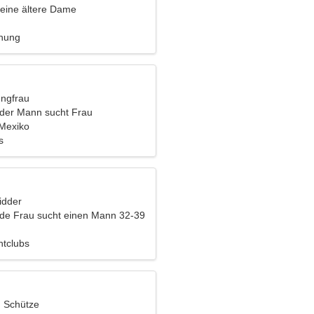
eine ältere Dame
ehung
ungfrau
nder Mann sucht Frau
 Mexiko
s
idder
nde Frau sucht einen Mann 32-39
htclubs
, Schütze