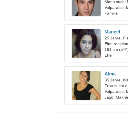
Mann sucht 
Valparaíso, 
Familie
Mancel
25 Jahre, Fi
Eine reaktio
Partner
161 cm (5'4"
Ehe
Alma
35 Jahre, W
Frau sucht e
Valparaíso, 
Jagd, Makr