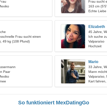
Frau
Frau sucht 
Mexiko
163 cm (5'5"
Echte Liebe
Elizabeth
sche
45 Jahre, 
nsschnelle Frau sucht einen
Ich suche z
), 49 kg (108 Pfund)
Valparaíso
Hochzeit
Mario
assermann
33 Jahre, 
in Paar
Mann möcht
Mexiko
Valparaíso,
amee
Kart fahren
So funktioniert MexDatingGo