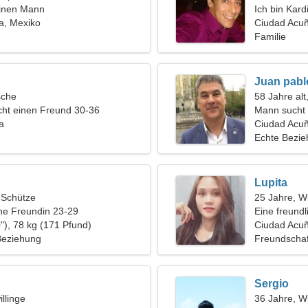
einen Mann
Ich bin Kard
a, Mexiko
Frau
Ciudad Acu
Familie
Juan pabl
sche
58 Jahre alt
ht einen Freund 30-36
Mann sucht 
a
Ciudad Acuñ
Echte Bezi
Lupita
, Schütze
25 Jahre, W
ine Freundin 23-29
Eine freundl
"), 78 kg (171 Pfund)
Ciudad Acu
 Beziehung
Freundschaf
Sergio
llinge
36 Jahre, W