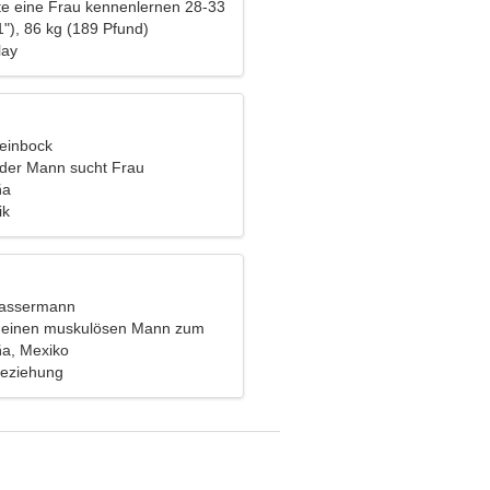
e eine Frau kennenlernen 28-33
"), 86 kg (189 Pfund)
lay
teinbock
nder Mann sucht Frau
ña
ik
Wassermann
e einen muskulösen Mann zum
a, Mexiko
Beziehung