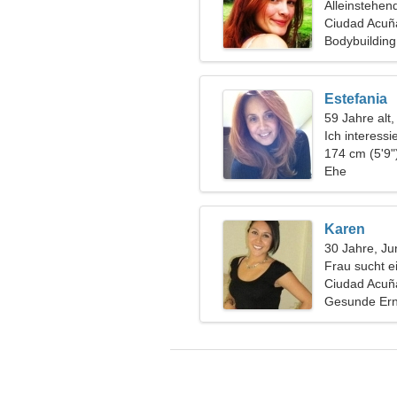
Alleinstehen
Ciudad Acuñ
Bodybuilding
Estefania
59 Jahre alt,
Ich interess
Schach
174 cm (5'9"
Ehe
Karen
30 Jahre, Ju
Frau sucht e
Ciudad Acuñ
Gesunde Ern