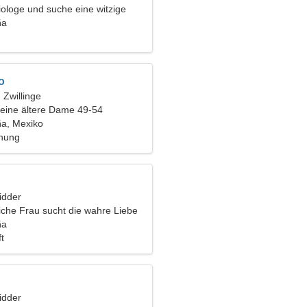
iologe und suche eine witzige
ña
o
, Zwillinge
eine ältere Dame 49-54
a, Mexiko
ehung
idder
iche Frau sucht die wahre Liebe
ña
t
idder