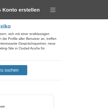
 Konto erstellen
xiko
ern, sich mit einer erstklassigen
die Profile aller Benutzer an, treffen
 interessante Gesprächspartner, neue
ting-Site in Ciudad Acuña für
öwe