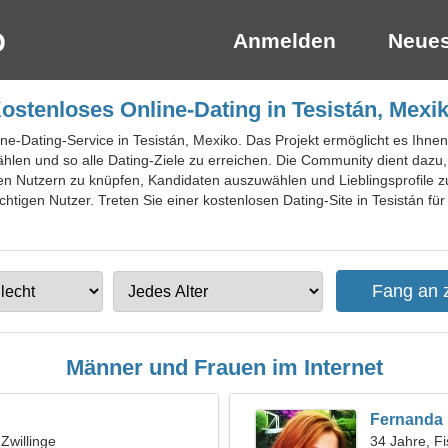
Anmelden
Neues
ostenloses Online-Dating in Tesistán, Mexi
ne-Dating-Service in Tesistán, Mexiko. Das Projekt ermöglicht es Ihnen,
hlen und so alle Dating-Ziele zu erreichen. Die Community dient dazu
n Nutzern zu knüpfen, Kandidaten auszuwählen und Lieblingsprofile zu 
chtigen Nutzer. Treten Sie einer kostenlosen Dating-Site in Tesistán fü
Männer und Frauen im Internet
Fernanda
 Zwillinge
34 Jahre, F