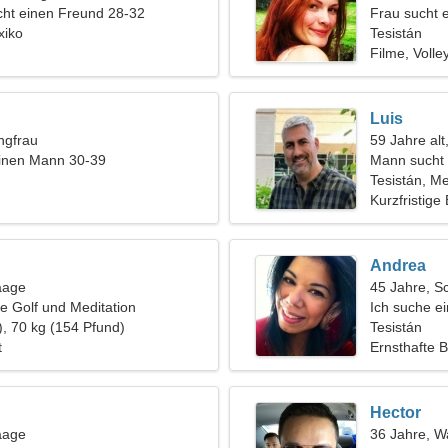
ht einen Freund 28-32
Frau sucht 
xiko
Tesistán
Filme, Volley
Luis
ngfrau
59 Jahre alt
einen Mann 30-39
Mann sucht 
Tesistán, M
Kurzfristige
Andrea
aage
45 Jahre, S
e Golf und Meditation
Ich suche e
), 70 kg (154 Pfund)
zusammen z
Tesistán
t
Ernsthafte 
Hector
aage
36 Jahre, 