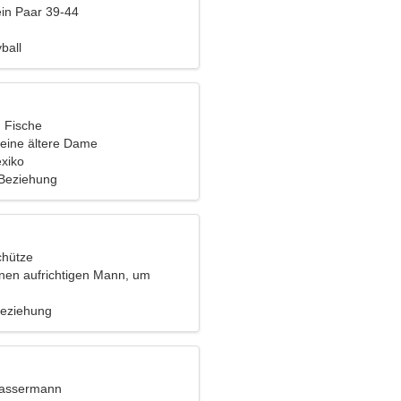
ein Paar 39-44
ball
, Fische
eine ältere Dame
exiko
 Beziehung
chütze
inen aufrichtigen Mann, um
u tanzen
Beziehung
Wassermann