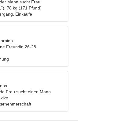
nder Mann sucht Frau
"), 78 kg (171 Pfund)
rgang, Einkäufe
korpion
eine Freundin 26-28
ehung
rebs
nde Frau sucht einen Mann
exiko
ternehmerschaft