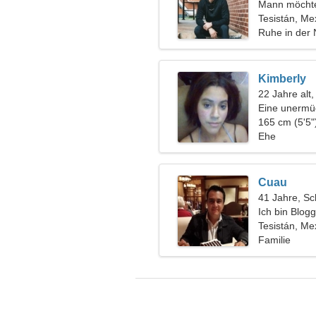
Mann möchte
Tesistán, Me
Ruhe in der 
Kimberly
22 Jahre al
Eine unermüd
Beziehung
165 cm (5'5"
Ehe
Cuau
41 Jahre, Sc
Ich bin Blog
Tesistán, Me
Familie