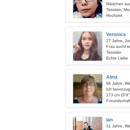
Mädchen suc
Tesistán, Me
Hochzeit
Veronica
27 Jahre, Ju
Frau sucht 
Tesistán
Echte Liebe
Alma
56 Jahre, W
Ich bevorzug
173 cm (5'9"
Freundschaf
Ian
31 Jahre, W