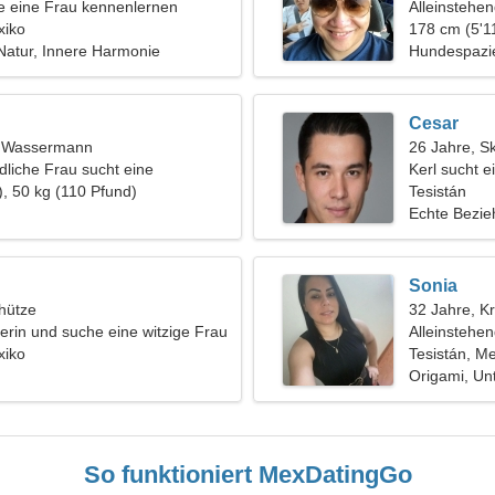
 eine Frau kennenlernen
Alleinstehe
xiko
178 cm (5'11
Natur, Innere Harmonie
Hundespazie
Cesar
t, Wassermann
26 Jahre, S
liche Frau sucht eine
Kerl sucht 
), 50 kg (110 Pfund)
Tesistán
Echte Bezi
Sonia
hütze
32 Jahre, K
gerin und suche eine witzige Frau
Alleinstehe
xiko
Tesistán, M
Origami, Un
So funktioniert MexDatingGo