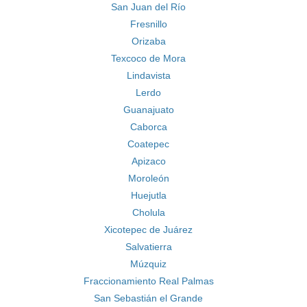
San Juan del Río
Fresnillo
Orizaba
Texcoco de Mora
Lindavista
Lerdo
Guanajuato
Caborca
Coatepec
Apizaco
Moroleón
Huejutla
Cholula
Xicotepec de Juárez
Salvatierra
Múzquiz
Fraccionamiento Real Palmas
San Sebastián el Grande