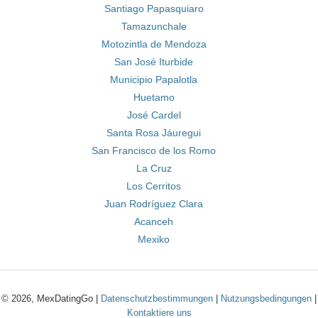
Santiago Papasquiaro
Tamazunchale
Motozintla de Mendoza
San José Iturbide
Municipio Papalotla
Huetamo
José Cardel
Santa Rosa Jáuregui
San Francisco de los Romo
La Cruz
Los Cerritos
Juan Rodríguez Clara
Acanceh
Mexiko
© 2026, MexDatingGo |
Datenschutzbestimmungen
|
Nutzungsbedingungen
|
Kontaktiere uns