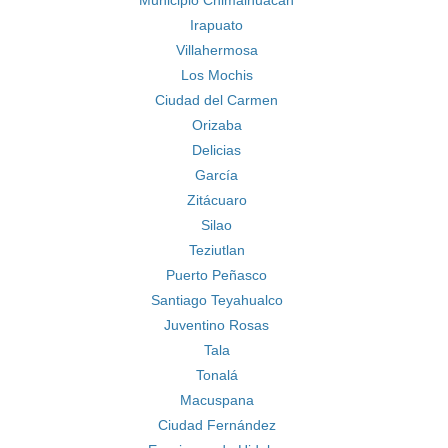
Municipio Chimalhuacán
Irapuato
Villahermosa
Los Mochis
Ciudad del Carmen
Orizaba
Delicias
García
Zitácuaro
Silao
Teziutlan
Puerto Peñasco
Santiago Teyahualco
Juventino Rosas
Tala
Tonalá
Macuspana
Ciudad Fernández