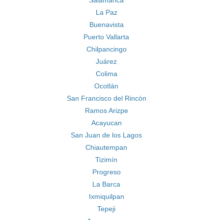
Salamanca
La Paz
Buenavista
Puerto Vallarta
Chilpancingo
Juárez
Colima
Ocotlán
San Francisco del Rincón
Ramos Arizpe
Acayucan
San Juan de los Lagos
Chiautempan
Tizimín
Progreso
La Barca
Ixmiquilpan
Tepeji