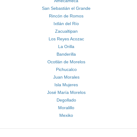
Amecameca
San Sebastián el Grande
Rincón de Romos
Ixtlán del Río
Zacualtipan
Los Reyes Acozac
La Orilla
Banderilla
Ocotlán de Morelos
Pichucalco
Juan Morales
Isla Mujeres
José María Morelos
Degollado
Moralillo
Mexiko