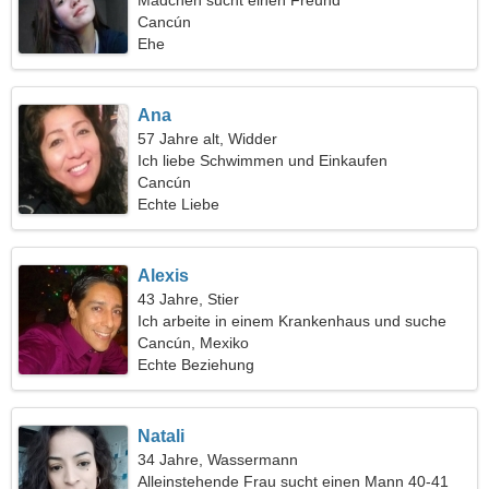
Mädchen sucht einen Freund
Cancún
Ehe
Ana
57 Jahre alt, Widder
Ich liebe Schwimmen und Einkaufen
Cancún
Echte Liebe
Alexis
43 Jahre, Stier
Ich arbeite in einem Krankenhaus und suche
eine gesellige Frau
Cancún, Mexiko
Echte Beziehung
Natali
34 Jahre, Wassermann
Alleinstehende Frau sucht einen Mann 40-41