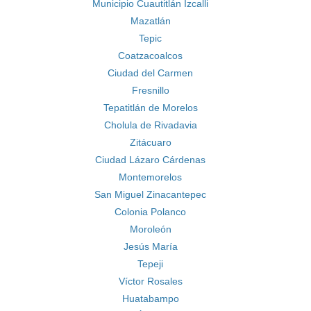
Municipio Cuautitlán Izcalli
Mazatlán
Tepic
Coatzacoalcos
Ciudad del Carmen
Fresnillo
Tepatitlán de Morelos
Cholula de Rivadavia
Zitácuaro
Ciudad Lázaro Cárdenas
Montemorelos
San Miguel Zinacantepec
Colonia Polanco
Moroleón
Jesús María
Tepeji
Víctor Rosales
Huatabampo