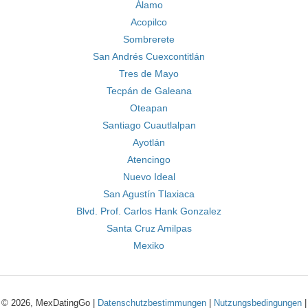
Álamo
Acopilco
Sombrerete
San Andrés Cuexcontitlán
Tres de Mayo
Tecpán de Galeana
Oteapan
Santiago Cuautlalpan
Ayotlán
Atencingo
Nuevo Ideal
San Agustín Tlaxiaca
Blvd. Prof. Carlos Hank Gonzalez
Santa Cruz Amilpas
Mexiko
© 2026, MexDatingGo |
Datenschutzbestimmungen
|
Nutzungsbedingungen
|