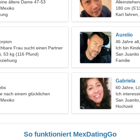
eine ältere Dame 47-53
Alleinstehe
 Mexiko
180 cm (5'11
hung
Kart fahren
Aurelio
orpion
46 Jahre al
chbare Frau sucht einen Partner
Ich bin Kind
), 53 kg (116 Pfund)
energische 
San Juanito
eziehung
Familie
Gabriela
ebs
60 Jahre, L
e nach einem glücklichen
Ich interess
und
 Mexiko
Haustiere
San Juanito
Hochzeit
So funktioniert MexDatingGo