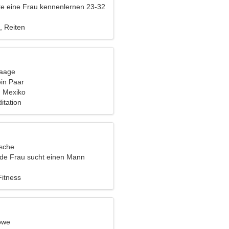
e eine Frau kennenlernen 23-32
, Reiten
Waage
ein Paar
, Mexiko
itation
ische
nde Frau sucht einen Mann
Fitness
öwe