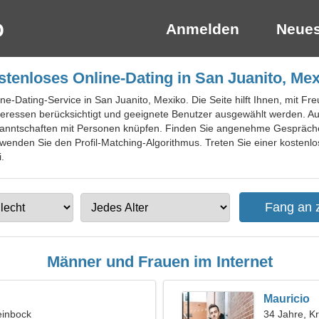
Anmelden
Neues
tenloses Online-Dating in San Juanito, Me
ine-Dating-Service in San Juanito, Mexiko. Die Seite hilft Ihnen, mit
nteressen berücksichtigt und geeignete Benutzer ausgewählt werden. Au
anntschaften mit Personen knüpfen. Finden Sie angenehme Gespräche
enden Sie den Profil-Matching-Algorithmus. Treten Sie einer kostenlos
.
Männer und Frauen im Internet
Mauricio
einbock
34 Jahre, K