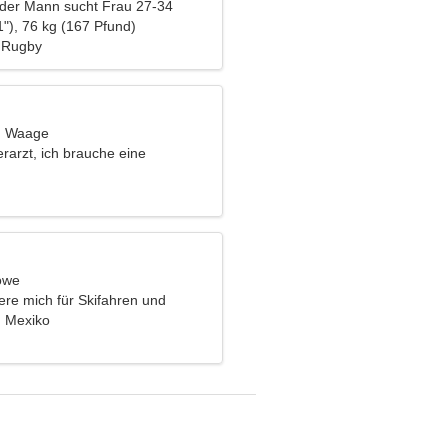
nder Mann sucht Frau 27-34
"), 76 kg (167 Pfund)
, Rugby
t, Waage
erarzt, ich brauche eine
Frau
öwe
iere mich für Skifahren und
, Mexiko