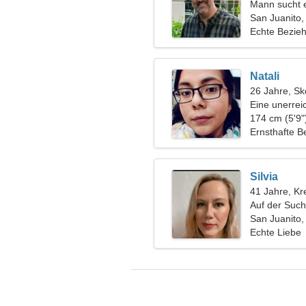
Mann sucht 
San Juanito,
Echte Bezie
Natali
26 Jahre, Sk
Eine unerrei
174 cm (5'9"
Ernsthafte B
Silvia
41 Jahre, Kr
Auf der Such
Campingfre
San Juanito,
Echte Liebe