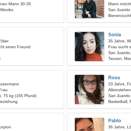
einen Mann 30-35
Mann möcht
 Mexiko
San Juanito
Bienenzucht
Sonia
 Stier
35 Jahre, 
ht einen Freund
Frau sucht 
San Juanito
t
Tanzen, Med
Rosa
assermann
33 Jahre, F
Frau
Alleinstehe
), 75 kg (165 Pfund)
San Juanito
 Beziehung
Basketball, 
Pablo
orpion
36 Jahre, L