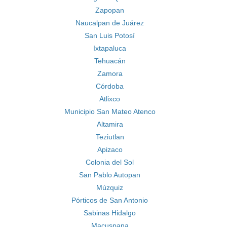
Zapopan
Naucalpan de Juárez
San Luis Potosí
Ixtapaluca
Tehuacán
Zamora
Córdoba
Atlixco
Municipio San Mateo Atenco
Altamira
Teziutlan
Apizaco
Colonia del Sol
San Pablo Autopan
Múzquiz
Pórticos de San Antonio
Sabinas Hidalgo
Macuspana