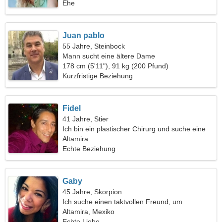
Ehe
Juan pablo
55 Jahre, Steinbock
Mann sucht eine ältere Dame
178 cm (5'11"), 91 kg (200 Pfund)
Kurzfristige Beziehung
Fidel
41 Jahre, Stier
Ich bin ein plastischer Chirurg und suche eine
gesellige Frau
Altamira
Echte Beziehung
Gaby
45 Jahre, Skorpion
Ich suche einen taktvollen Freund, um
zusammen Ski zu fahren
Altamira, Mexiko
Echte Liebe