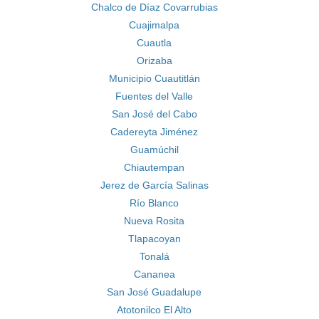
Chalco de Díaz Covarrubias
Cuajimalpa
Cuautla
Orizaba
Municipio Cuautitlán
Fuentes del Valle
San José del Cabo
Cadereyta Jiménez
Guamúchil
Chiautempan
Jerez de García Salinas
Río Blanco
Nueva Rosita
Tlapacoyan
Tonalá
Cananea
San José Guadalupe
Atotonilco El Alto