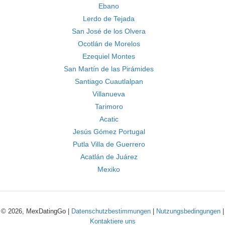
Ebano
Lerdo de Tejada
San José de los Olvera
Ocotlán de Morelos
Ezequiel Montes
San Martín de las Pirámides
Santiago Cuautlalpan
Villanueva
Tarimoro
Acatic
Jesús Gómez Portugal
Putla Villa de Guerrero
Acatlán de Juárez
Mexiko
© 2026, MexDatingGo |
Datenschutzbestimmungen
|
Nutzungsbedingungen
|
Kontaktiere uns