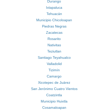
Durango
Ixtapaluca
Tehuacán
Municipio Chicoloapan
Piedras Negras
Zacatecas
Rosarito
Nativitas
Teziutlan
Santiago Teyahualco
Valladolid
Tizimín
Camargo
Xicotepec de Juárez
San Jerónimo Cuatro Vientos
Coatzintla
Municipio Huixtla
Cosamaloapan