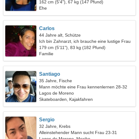
zusammen zu tanzen
162 cm (5'4"), 67 kg (147 Pfund)
Ehe
Carlos
44 Jahre alt, Schütze
Ich bin Zahnarzt, ich brauche eine lustige Frau
179 cm (5'11"), 83 kg (182 Pfund)
Familie
Santiago
35 Jahre, Fische
Mann möchte eine Frau kennenlernen 28-32
Lagos de Moreno
Skateboarden, Kajakfahren
Sergio
32 Jahre, Krebs
Alleinstehender Mann sucht Frau 23-31
Lagos de Moreno, Mexiko