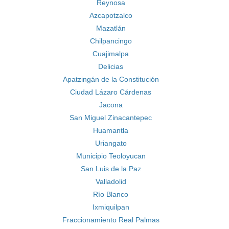
Reynosa
Azcapotzalco
Mazatlán
Chilpancingo
Cuajimalpa
Delicias
Apatzingán de la Constitución
Ciudad Lázaro Cárdenas
Jacona
San Miguel Zinacantepec
Huamantla
Uriangato
Municipio Teoloyucan
San Luis de la Paz
Valladolid
Río Blanco
Ixmiquilpan
Fraccionamiento Real Palmas