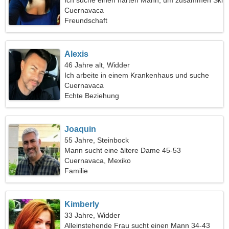
Ich suche einen harten Mann, um zusammen Ski
zu fahren
Cuernavaca
Freundschaft
Alexis
46 Jahre alt, Widder
Ich arbeite in einem Krankenhaus und suche
eine energische Frau
Cuernavaca
Echte Beziehung
Joaquin
55 Jahre, Steinbock
Mann sucht eine ältere Dame 45-53
Cuernavaca, Mexiko
Familie
Kimberly
33 Jahre, Widder
Alleinstehende Frau sucht einen Mann 34-43