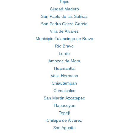
Tepic
Ciudad Madero
San Pablo de las Salinas
San Pedro Garza García
Villa de Álvarez
Municipio Tulancingo de Bravo
Río Bravo
Lerdo
Amozoc de Mota
Huamantla
Valle Hermoso
Chiautempan
Comalcalco
San Martín Azcatepec
Tlapacoyan
Tepeji
Chilapa de Álvarez
San Agustín