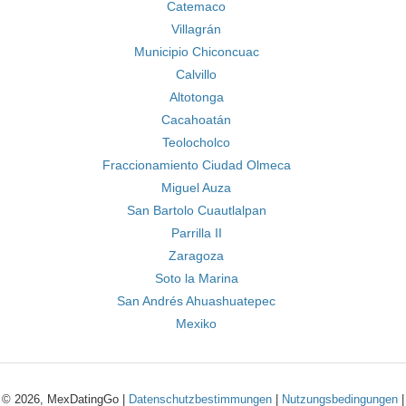
Catemaco
Villagrán
Municipio Chiconcuac
Calvillo
Altotonga
Cacahoatán
Teolocholco
Fraccionamiento Ciudad Olmeca
Miguel Auza
San Bartolo Cuautlalpan
Parrilla II
Zaragoza
Soto la Marina
San Andrés Ahuashuatepec
Mexiko
© 2026, MexDatingGo |
Datenschutzbestimmungen
|
Nutzungsbedingungen
|