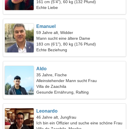
zusammen Ski zu fahren
161 cm (5'4"), 60 kg (132 Pfund)
Echte Liebe
Emanuel
59 Jahre alt, Widder
Mann sucht eine ältere Dame
183 cm (6'1"), 80 kg (176 Pfund)
Echte Beziehung
Aldo
35 Jahre, Fische
Alleinstehender Mann sucht Frau
Villa de Zaachila
Gesunde Ernährung, Rafting
Leonardo
46 Jahre alt, Jungfrau
Ich bin ein Offizier und suche eine schöne Frau
Villa de Zaachila, Mexiko