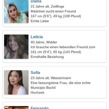
Diana
21 Jahre alt, Zwillinge
Mädchen sucht einen Freund
167 cm (5'6"), 49 kg (108 Pfund)
Echte Liebe
Leticia
40 Jahre, Widder
Ich brauche einen liebevollen Freund zum
Campen
161 cm (5'4"), 65 kg (143 Pfund)
Ernsthafte Beziehung
Sofia
23 Jahre alt, Wassermann
Eine fassungslose Frau, die eine echte
Beziehung sucht
Municipio Bochil
Hochzeit
Fernando