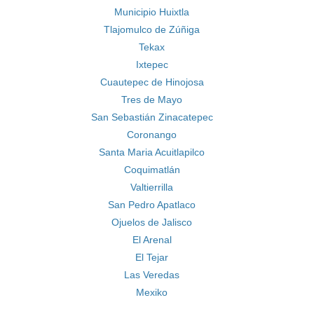
Municipio Huixtla
Tlajomulco de Zúñiga
Tekax
Ixtepec
Cuautepec de Hinojosa
Tres de Mayo
San Sebastián Zinacatepec
Coronango
Santa Maria Acuitlapilco
Coquimatlán
Valtierrilla
San Pedro Apatlaco
Ojuelos de Jalisco
El Arenal
El Tejar
Las Veredas
Mexiko