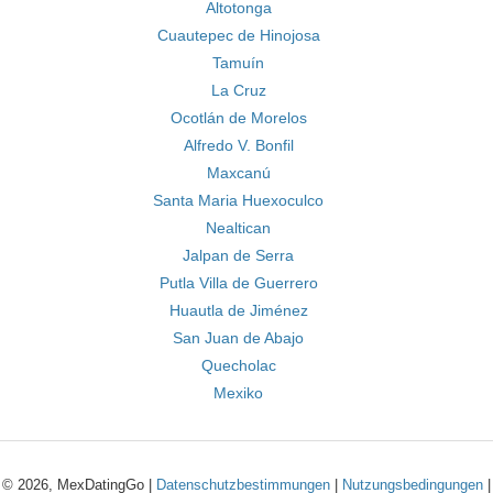
Altotonga
Cuautepec de Hinojosa
Tamuín
La Cruz
Ocotlán de Morelos
Alfredo V. Bonfil
Maxcanú
Santa Maria Huexoculco
Nealtican
Jalpan de Serra
Putla Villa de Guerrero
Huautla de Jiménez
San Juan de Abajo
Quecholac
Mexiko
© 2026, MexDatingGo |
Datenschutzbestimmungen
|
Nutzungsbedingungen
|