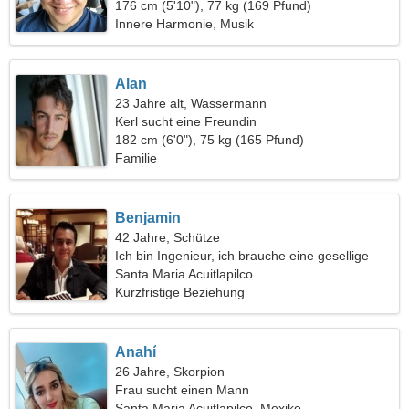
176 cm (5'10"), 77 kg (169 Pfund)
Innere Harmonie, Musik
Alan
23 Jahre alt, Wassermann
Kerl sucht eine Freundin
182 cm (6'0"), 75 kg (165 Pfund)
Familie
Benjamin
42 Jahre, Schütze
Ich bin Ingenieur, ich brauche eine gesellige
Frau
Santa Maria Acuitlapilco
Kurzfristige Beziehung
Anahí
26 Jahre, Skorpion
Frau sucht einen Mann
Santa Maria Acuitlapilco, Mexiko