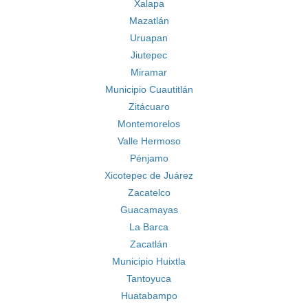
Xalapa
Mazatlán
Uruapan
Jiutepec
Miramar
Municipio Cuautitlán
Zitácuaro
Montemorelos
Valle Hermoso
Pénjamo
Xicotepec de Juárez
Zacatelco
Guacamayas
La Barca
Zacatlán
Municipio Huixtla
Tantoyuca
Huatabampo