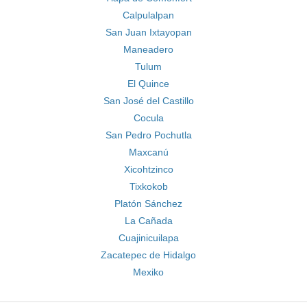
Calpulalpan
San Juan Ixtayopan
Maneadero
Tulum
El Quince
San José del Castillo
Cocula
San Pedro Pochutla
Maxcanú
Xicohtzinco
Tixkokob
Platón Sánchez
La Cañada
Cuajinicuilapa
Zacatepec de Hidalgo
Mexiko