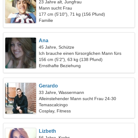
23 Jahre alt, Jungfrau
Mann sucht Frau
177 cm (5'10"), 71 kg (156 Pfund)
Familie
Ana
45 Jahre, Schütze
Ich brauche einen fürsorglichen Mann fürs
Leben
156 cm (5'2"), 63 kg (138 Pfund)
Ernsthafte Beziehung
Gerardo
33 Jahre, Wassermann
Alleinstehender Mann sucht Frau 24-30
Temascalcingo
Cosplay, Fitness
Lizbeth
56 Jahre, Krebs