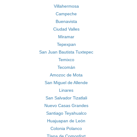
Villahermosa
Campeche
Buenavista
Ciudad Valles
Miramar
Tepexpan
San Juan Bautista Tuxtepec
Temixco
Tecomán
Amozoc de Mota
San Miguel de Allende
Linares
San Salvador Tizatlali
Nuevo Casas Grandes
Santiago Teyahualco
Huajuapan de León
Colonia Polanco
Tlapa de Comonfort