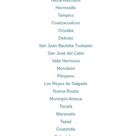
Nezahualcóyotl
Hermosillo
Tampico
Coatzacoalcos
Orizaba
Delicias
San Juan Bautista Tuxtepec
San José del Cabo
Valle Hermoso
Moroleón
Pénjamo
Los Reyes de Salgado
Nueva Rosita
Municipio Ameca
Tonalá
Maravatio
Tepeji
Coatzintla