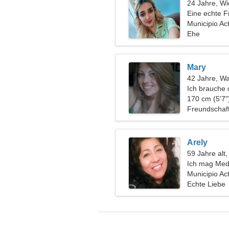
24 Jahre, Wi
Eine echte F
Municipio Ac
Ehe
Mary
42 Jahre, W
Ich brauche
zusammen z
170 cm (5'7"
Freundschaf
Arely
59 Jahre alt
Ich mag Medi
Municipio Ac
Echte Liebe