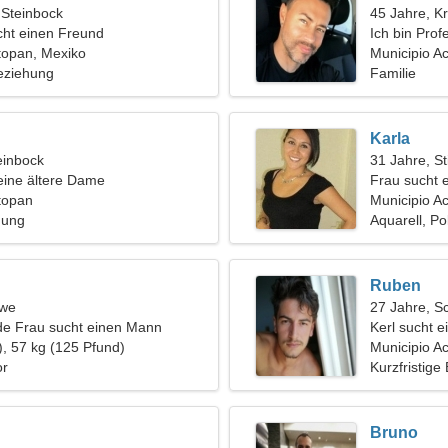
 Steinbock
45 Jahre, K
ht einen Freund
Ich bin Prof
topan, Mexiko
ich brauche 
Municipio A
eziehung
Familie
Karla
einbock
31 Jahre, St
eine ältere Dame
Frau sucht 
topan
Municipio A
hung
Aquarell, Po
Ruben
öwe
27 Jahre, S
de Frau sucht einen Mann
Kerl sucht 
), 57 kg (125 Pfund)
Municipio A
or
Kurzfristige
Bruno