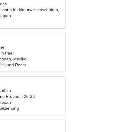
rebs
essorin für Naturwissenschaften,
eine sensible Frau
ctopan
ier
ein Paar
ctopan, Mexiko
litik und Recht
chütze
eine Freundin 26-28
ctopan
 Beziehung