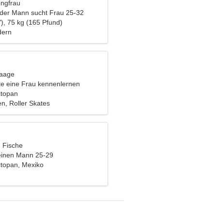
ungfrau
nder Mann sucht Frau 25-32
), 75 kg (165 Pfund)
dern
Waage
e eine Frau kennenlernen
ctopan
, Roller Skates
, Fische
einen Mann 25-29
ctopan, Mexiko