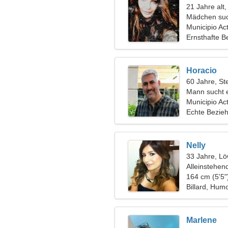
21 Jahre alt,
Mädchen suc
Municipio Ac
Ernsthafte B
Horacio
60 Jahre, St
Mann sucht 
Municipio Ac
Echte Bezie
Nelly
33 Jahre, L
Alleinstehen
164 cm (5'5"
Billard, Hum
Marlene