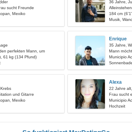
dder
36 Jahre, J
rau sucht Freunde
Alleinstehe
topan, Mexiko
184 cm (6'1"
Musik, Wan
Enrique
aage
35 Jahre, 
 den perfekten Mann, um
Mann möcht
u kochen
), 61 kg (134 Pfund)
Municipio A
t
Sonnenbaden
Alexa
, Krebs
22 Jahre alt
tation und Gitarre
Frau sucht 
topan, Mexiko
Municipio A
Hochzeit