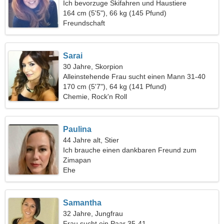
Ich bevorzuge Skifahren und Haustiere
164 cm (5'5"), 66 kg (145 Pfund)
Freundschaft
Sarai
30 Jahre, Skorpion
Alleinstehende Frau sucht einen Mann 31-40
170 cm (5'7"), 64 kg (141 Pfund)
Chemie, Rock'n Roll
Paulina
44 Jahre alt, Stier
Ich brauche einen dankbaren Freund zum
Skifahren
Zimapan
Ehe
Samantha
32 Jahre, Jungfrau
Frau sucht ein Paar 35-41