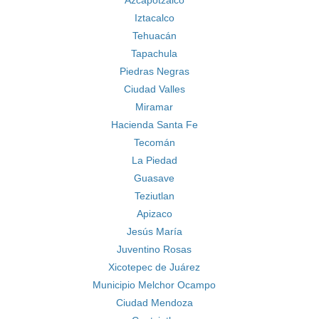
Azcapotzalco
Iztacalco
Tehuacán
Tapachula
Piedras Negras
Ciudad Valles
Miramar
Hacienda Santa Fe
Tecomán
La Piedad
Guasave
Teziutlan
Apizaco
Jesús María
Juventino Rosas
Xicotepec de Juárez
Municipio Melchor Ocampo
Ciudad Mendoza