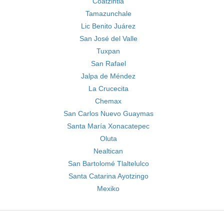
Coatzintla
Tamazunchale
Lic Benito Juárez
San José del Valle
Tuxpan
San Rafael
Jalpa de Méndez
La Crucecita
Chemax
San Carlos Nuevo Guaymas
Santa María Xonacatepec
Oluta
Nealtican
San Bartolomé Tlaltelulco
Santa Catarina Ayotzingo
Mexiko