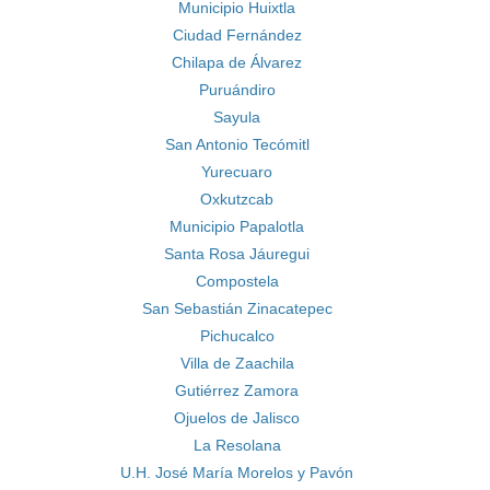
Municipio Huixtla
Ciudad Fernández
Chilapa de Álvarez
Puruándiro
Sayula
San Antonio Tecómitl
Yurecuaro
Oxkutzcab
Municipio Papalotla
Santa Rosa Jáuregui
Compostela
San Sebastián Zinacatepec
Pichucalco
Villa de Zaachila
Gutiérrez Zamora
Ojuelos de Jalisco
La Resolana
U.H. José María Morelos y Pavón