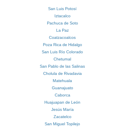
San Luis Potosí
Iztacalco
Pachuca de Soto
La Paz
Coatzacoalcos
Poza Rica de Hidalgo
San Luis Río Colorado
Chetumal
San Pablo de las Salinas
Cholula de Rivadavia
Matehuala
Guanajuato
Caborca
Huajuapan de León
Jesús María
Zacatelco
San Miguel Topilejo