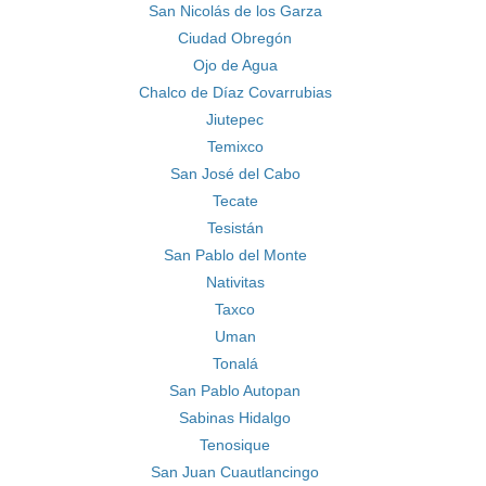
San Nicolás de los Garza
Ciudad Obregón
Ojo de Agua
Chalco de Díaz Covarrubias
Jiutepec
Temixco
San José del Cabo
Tecate
Tesistán
San Pablo del Monte
Nativitas
Taxco
Uman
Tonalá
San Pablo Autopan
Sabinas Hidalgo
Tenosique
San Juan Cuautlancingo