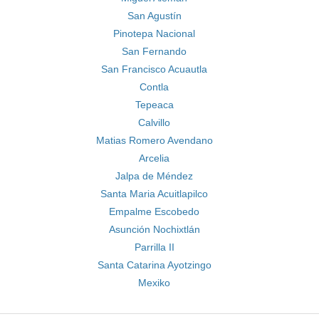
San Agustín
Pinotepa Nacional
San Fernando
San Francisco Acuautla
Contla
Tepeaca
Calvillo
Matias Romero Avendano
Arcelia
Jalpa de Méndez
Santa Maria Acuitlapilco
Empalme Escobedo
Asunción Nochixtlán
Parrilla II
Santa Catarina Ayotzingo
Mexiko