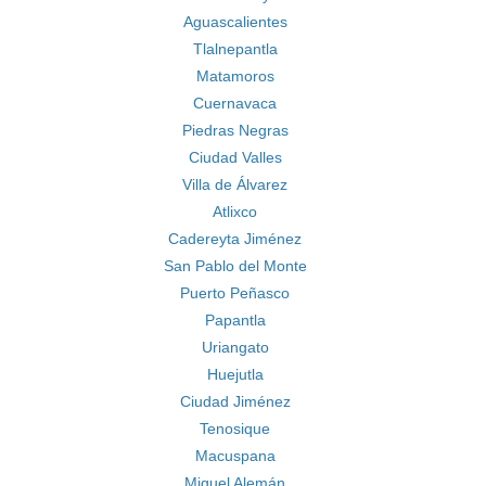
Aguascalientes
Tlalnepantla
Matamoros
Cuernavaca
Piedras Negras
Ciudad Valles
Villa de Álvarez
Atlixco
Cadereyta Jiménez
San Pablo del Monte
Puerto Peñasco
Papantla
Uriangato
Huejutla
Ciudad Jiménez
Tenosique
Macuspana
Miguel Alemán