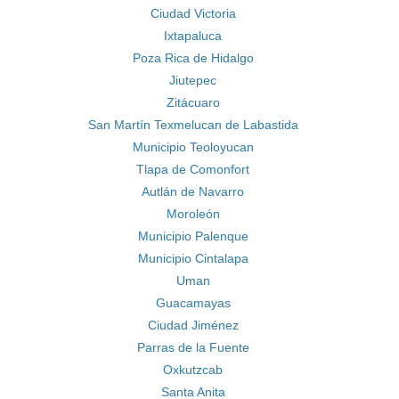
Ciudad Victoria
Ixtapaluca
Poza Rica de Hidalgo
Jiutepec
Zitácuaro
San Martín Texmelucan de Labastida
Municipio Teoloyucan
Tlapa de Comonfort
Autlán de Navarro
Moroleón
Municipio Palenque
Municipio Cintalapa
Uman
Guacamayas
Ciudad Jiménez
Parras de la Fuente
Oxkutzcab
Santa Anita