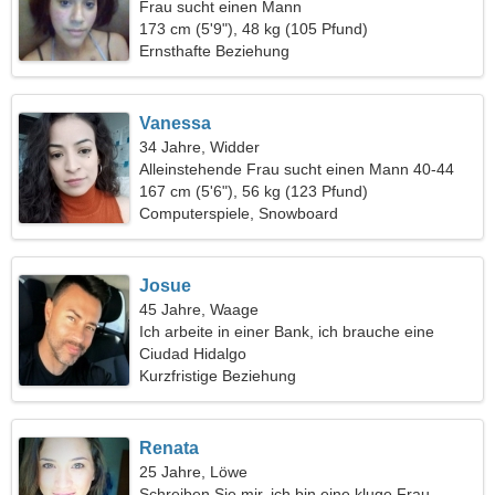
Frau sucht einen Mann
173 cm (5'9"), 48 kg (105 Pfund)
Ernsthafte Beziehung
Vanessa
34 Jahre, Widder
Alleinstehende Frau sucht einen Mann 40-44
167 cm (5'6"), 56 kg (123 Pfund)
Computerspiele, Snowboard
Josue
45 Jahre, Waage
Ich arbeite in einer Bank, ich brauche eine
charmante Frau
Ciudad Hidalgo
Kurzfristige Beziehung
Renata
25 Jahre, Löwe
Schreiben Sie mir, ich bin eine kluge Frau