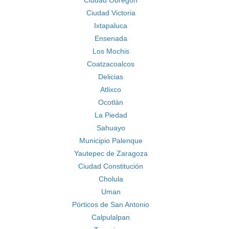
Ciudad Obregón
Ciudad Victoria
Ixtapaluca
Ensenada
Los Mochis
Coatzacoalcos
Delicias
Atlixco
Ocotlán
La Piedad
Sahuayo
Municipio Palenque
Yautepec de Zaragoza
Ciudad Constitución
Cholula
Uman
Pórticos de San Antonio
Calpulalpan