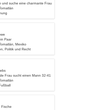
tin und suche eine charmante Frau
Tomatlán
ehung
öwe
ein Paar
Tomatlán, Mexiko
n, Politik und Recht
rebs
nde Frau sucht einen Mann 32-41
Tomatlán
Fußball
, Fische