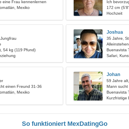
 eine Frau kennenlernen
Ich bevorzu
Tomatlán, Mexiko
172 cm (5'8"
Hochzeit
Joshua
, Jungfrau
35 Jahre, St
e
Alleinstehe
), 54 kg (119 Pfund)
Buenavista 
eziehung
Safari, Kuns
Johan
er
59 Jahre alt
ht einen Freund 31-36
Mann sucht 
Tomatlán, Mexiko
Buenavista 
Kurzfristige
So funktioniert MexDatingGo