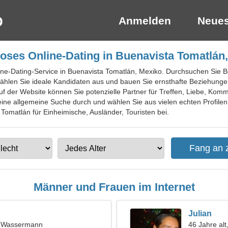
Anmelden
Neues
oses Online-Dating in Buenavista Tomatlán
ine-Dating-Service in Buenavista Tomatlán, Mexiko. Durchsuchen Sie Be
hlen Sie ideale Kandidaten aus und bauen Sie ernsthafte Beziehunge
f der Website können Sie potenzielle Partner für Treffen, Liebe, Kommu
ine allgemeine Suche durch und wählen Sie aus vielen echten Profilen 
 Tomatlán für Einheimische, Ausländer, Touristen bei.
Männer und Frauen im Internet
Julian
t, Wassermann
46 Jahre alt