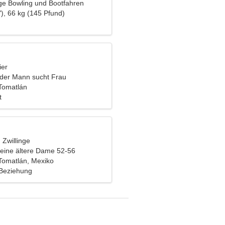
ge Bowling und Bootfahren
), 66 kg (145 Pfund)
ier
nder Mann sucht Frau
Tomatlán
t
, Zwillinge
eine ältere Dame 52-56
Tomatlán, Mexiko
 Beziehung