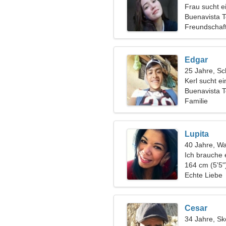
Frau sucht 
Buenavista 
Freundschaf
Edgar
25 Jahre, Sc
Kerl sucht e
Buenavista 
Familie
Lupita
40 Jahre, W
Ich brauche 
zusammen c
164 cm (5'5"
Echte Liebe
Cesar
34 Jahre, Sk