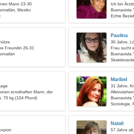
einen Mann 23-30
Ich bin Ärz
Tomatlán, Mexiko
Buenavista 
t
Echte Bezi
Paulina
hütze
30 Jahre, L
ine Freundin 26-31
Frau sucht 
Tomatlán
Buenavista 
Skateboarde
Maribel
aage
31 Jahre, K
einen ernsthaften Mann, der
Alleinstehe
ampen geht
), 70 kg (154 Pfund)
Buenavista 
Soziologie, 
Natali
orpion
57 Jahre alt