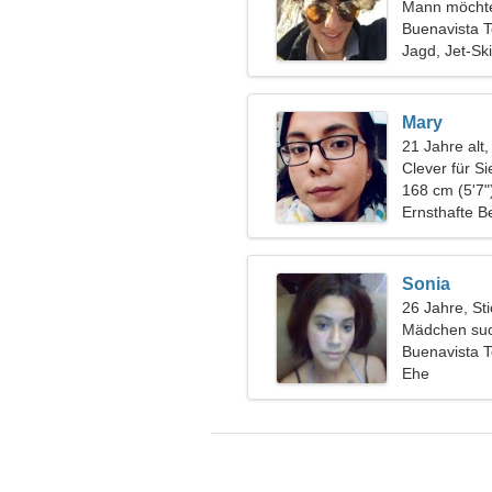
Mann möchte
Buenavista 
Jagd, Jet-Ski
Mary
21 Jahre alt
Clever für Si
168 cm (5'7"
Ernsthafte B
Sonia
26 Jahre, Sti
Mädchen suc
Buenavista 
Ehe