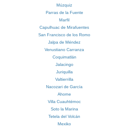
Múzquiz
Parras de la Fuente
Marfil
Capulhuac de Mirafuentes
San Francisco de los Romo
Jalpa de Méndez
Venustiano Carranza
Coquimatlán
Jalacingo
Juriquilla
Valtierrilla
Nacozari de García
Ahome
Villa Cuauhtémoc
Soto la Marina
Tetela del Volcán
Mexiko