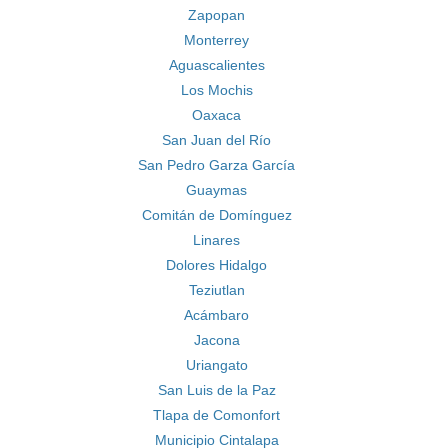
Zapopan
Monterrey
Aguascalientes
Los Mochis
Oaxaca
San Juan del Río
San Pedro Garza García
Guaymas
Comitán de Domínguez
Linares
Dolores Hidalgo
Teziutlan
Acámbaro
Jacona
Uriangato
San Luis de la Paz
Tlapa de Comonfort
Municipio Cintalapa